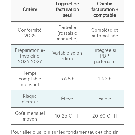
Logiciel de
Combo
Critère
facturation
facturation +
seul
comptable
Partielle
Conformité
Complète et
(ressaisie
2035
automatisée
manuelle)
Préparation e-
Intégrée si
Variable selon
invoicing
PDP
l’éditeur
2026-2027
partenaire
Temps
comptable
5 à 8 h
1 à 2 h
mensuel
Risque
Élevé
Faible
d’erreur
Coût mensuel
10-25 € HT
20-60 € HT
moyen
Pour aller plus loin sur les fondamentaux et choisir