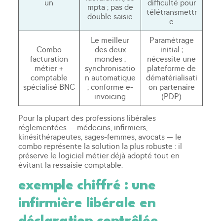
un
difficulté pour
mpta ; pas de
télétransmettr
double saisie
e
Le meilleur
Paramétrage
Combo
des deux
initial ;
facturation
mondes ;
nécessite une
métier +
synchronisatio
plateforme de
comptable
n automatique
dématérialisati
spécialisé BNC
; conforme e-
on partenaire
invoicing
(PDP)
Pour la plupart des professions libérales
réglementées — médecins, infirmiers,
kinésithérapeutes, sages-femmes, avocats — le
combo représente la solution la plus robuste : il
préserve le logiciel métier déjà adopté tout en
évitant la ressaisie comptable.
exemple chiffré : une
infirmière libérale en